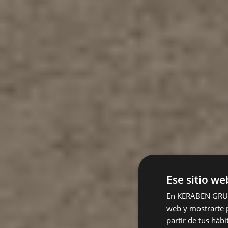
Ese sitio we
En KERABEN GRUPO,
web y mostrarte p
partir de tus háb