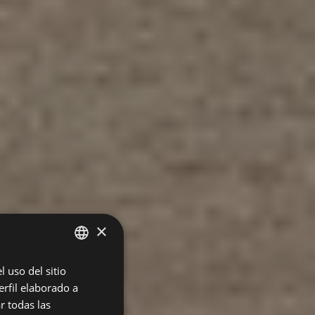
×
 uso del sitio
SPANISH
rfil elaborado a
GERMAN
r todas las