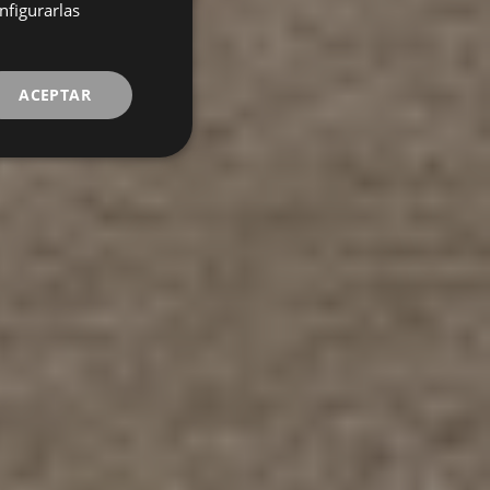
ENGLISH
nfigurarlas
FRENCH
ACEPTAR