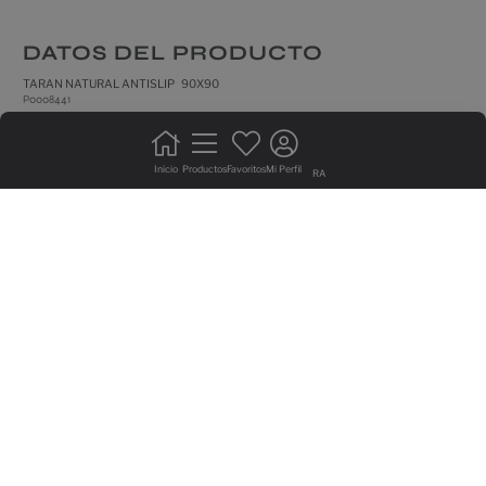
DATOS DEL PRODUCTO
TARAN NATURAL ANTISLIP 90X90
P0008441
antihielo
Inicio
Productos
Favoritos
Mi Perfil
canto rectificado
RA
pavimento
no trabar +20%
trafico intenso
antislip
C3
/ A+B+C
destonificacion sustancial
MULTIMEDIA