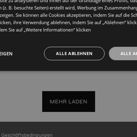
te zu analysieren und Ihnen auf der Grundlage eines Profils, das
0
30X60
 (z. B. besuchte Seiten) erstellt wird, Werbung im Zusammenhang
+ 3
+ 3
eigen. Sie können alle Cookies akzeptieren, indem Sie auf die Sch
ITE
WHITE
Farben
Farben
icken, ihre Verwendung ablehnen, indem Sie auf „Ablehnen“ klick
dem Sie auf „Weitere Informationen“ klicken
LA BLANCO (PC)
ISOLA GRIS (PC)
0
30X60
EIGEN
ALLE ABLEHNEN
ALLE A
+ 2
+ 2
ANCO
GRIS
Farben
Farben
MEHR LADEN
Geschäftsbedingungen