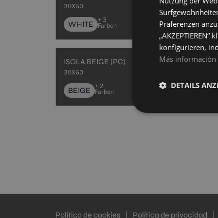
Nutzung der Websi
30X60
30X6
Surfgewohnheiten
+ 3
Präferenzen anzuz
WHITE
WH
Farben
„AKZEPTIEREN“ kl
konfigurieren, in
Más información
ISOLA BEIGE (PC)
ISO
30X60
30X6
DETAILS ANZ
+ 2
BEIGE
BL
Farben
Política de cookies
|
Política de privacidad
|