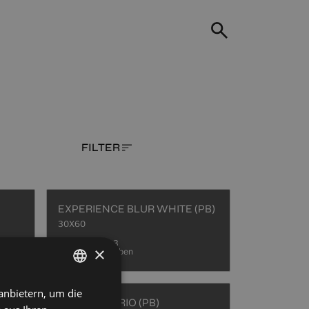
FILTER
EXPERIENCE BLUR WHITE (PB)
30X60
+ 3
WHITE
×
Farben
anbietern, um die
SPANISH
EXPERIENCE VECTOR WHITE (PB)
ICONIC AVORIO (PB)