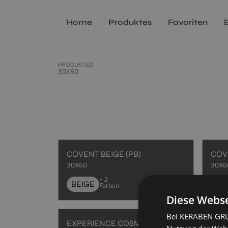
Home
Produktes
Favoriten
PRODUKTES
30X60
COVENT BEIGE (PB)
COV
30X60
30X6
+ 2
BEIGE
BE
Farben
Diese Webse
Bei KERABEN GRUP
EXPERIENCE COSMOS WHITE (PB)