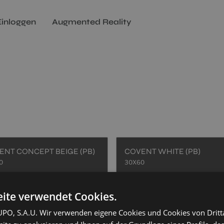
Einloggen
Augmented Reality
ENT CONCEPT BEIGE (PB)
COVENT WHITE (PB)
0
30X60
+ 2
+ 2
IGE
WHITE
Farben
Farben
ite verwendet Cookies.
O, S.A.U. Wir verwenden eigene Cookies und Cookies von Dritt
EXPERIENCE HORIZON WHITE (PB)