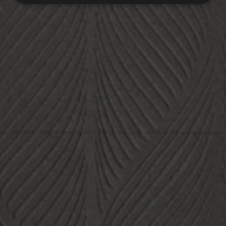
ISOLA
Sammlung
BODENBELÄGE
BELÄGE
FARBEN
FORMATE
VEREDELUNGEN
GRIS
BLANCO