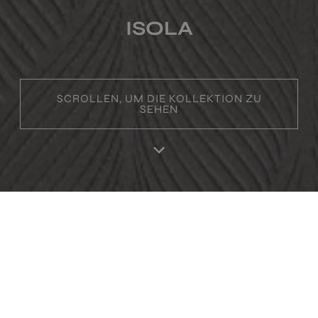
ISOLA
SCROLLEN, UM DIE KOLLEKTION ZU
SEHEN
Home
Produktes
Favoriten
Einloggen
RA
PRODUKTE IN DIESER SAMMLUNG
ISOLA CONCEPT GRIS
ISOLA CONCEPT BLANCO
30X90
30X90
+ 8
+ 8
GRIS
BLANCO
Farben
Farben