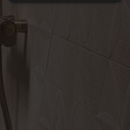
HARLEM
Sammlung
BODENBELÄGE
BELÄGE
FARBEN
FORMATE
VEREDELUNGEN
WHITE
GREY