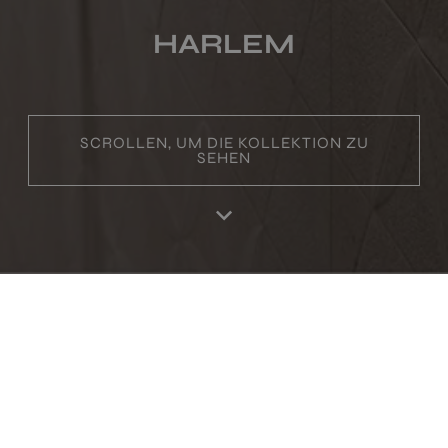
HARLEM
SCROLLEN, UM DIE KOLLEKTION ZU
SEHEN
Home
Produktes
Favoriten
Einloggen
RA
PRODUKTE IN DIESER SAMMLUNG
HARLEM WHITE
HARLEM GREY
120X60
120X60
+ 3
+ 3
WHITE
GREY
Farben
Farben