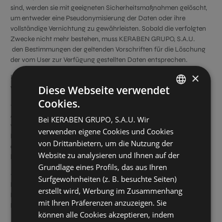
sind, werden sie mit geeigneten Sicherheitsmaßnahmen gelöscht,
um entweder eine Pseudonymisierung der Daten oder ihre
vollständige Vernichtung zu gewährleisten. Sobald die verfolgten
Zwecke nicht mehr bestehen, muss KERABEN GRUPO, S.A.U.
den Bestimmungen der geltenden Vorschriften für die Löschung
der vom User zur Verfügung gestellten Daten entsprechen.
×
In folgenden konkreten Fällen werden personenbezogene Daten
während weiterer Fristen bearbeitet:
Diese Webseite verwendet
Cookies.
· Durchführung statistischer Untersuchungen: die
SPANISH
Aufbewahrungsfrist muss in einem angemessenen Verhältnis zum
Bei KERABEN GRUPO, S.A.U. Wir
GERMAN
verfolgten Ziel stehen, wobei das Recht auf Datenschutz und die
verwenden eigene Cookies und Cookies
Einführung geeigneter und spezifischer Maßnahmen zum Schutz
ENGLISH
von Drittanbietern, um die Nutzung der
der Interessen und Grundrechte des Users gebührend zu
Website zu analysieren und Ihnen auf der
FRENCH
berücksichtigen sind.
Grundlage eines Profils, das aus Ihren
· Auswahlverfahren: Die Daten werden aufbewahrt, solange der
Surfgewohnheiten (z. B. besuchte Seiten)
Kandidat nicht von seinem Recht auf Löschung Gebrauch macht.
erstellt wird, Werbung im Zusammenhang
Die Höchstfrist für die Aufbewahrung von Informationen über
mit Ihren Präferenzen anzuzeigen. Sie
Lebensläufe seitens unseres Unternehmens beträgt drei (3) Jahre.
können alle Cookies akzeptieren, indem