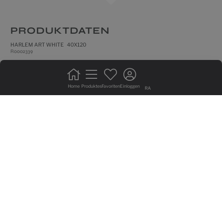
PRODUKTDATEN
HARLEM ART WHITE 40X120
R0002339
rektifizierte fliesen
matt
Home
Produktes
Favoriten
Einloggen
RA
wandfliese
kein verbandrerlegung
produkt mit hohen farbabweichung
GRAFISCHE VIELFALT VON 12 SEITIG