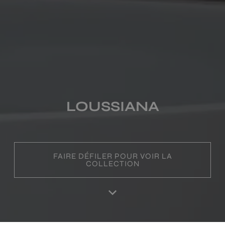
LOUSSIANA
FAIRE DÉFILER POUR VOIR LA
COLLECTION
PRODUITS DE CETTE COLLECTION
LOUSSIANA GRIS
LOUSSIANA GRAFITO
60X60
60X60
Home
Produits
Favoris
Se connecter
RA
+ 3
+ 3
GRIS
GRAFITO
couleurs
couleurs