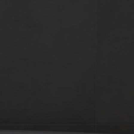
SOL
FAÏENCE
COULEURS
FORMATS
FINITIONS
GRIS
GRAFITO
BLANCO
MULTIMÉDIA