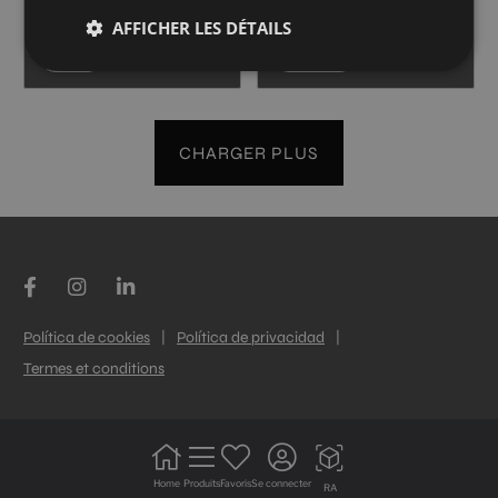
30X90
30X90
AFFICHER LES DÉTAILS
+ 3
+ 3
BEIGE
BLANCO
couleurs
couleurs
CHARGER PLUS
Política de cookies
|
Política de privacidad
|
Termes et conditions
Home
Produits
Favoris
Se connecter
RA