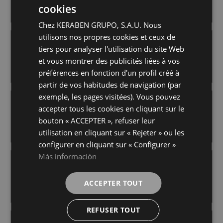
+ 8
+ 8
cookies
WHITE
GREY
couleurs
couleurs
SPANISH
Chez KERABEN GRUPO, S.A.U. Nous
GERMAN
utilisons nos propres cookies et ceux de
ARDUIN CONCEPT SAND
ARDUIN CONCEPT WHITE
ENGLISH
tiers pour analyser l'utilisation du site Web
30X90
30X90
et vous montrer des publicités liées à vos
FRENCH
+ 8
+ 8
SAND
WHITE
couleurs
couleurs
préférences en fonction d'un profil créé à
partir de vos habitudes de navigation (par
exemple, les pages visitées). Vous pouvez
ARDUIN GREY
ARDUIN SAND
accepter tous les cookies en cliquant sur le
30X90
30X90
bouton « ACCEPTER », refuser leur
+ 8
+ 8
GREY
SAND
couleurs
couleurs
utilisation en cliquant sur « Rejeter » ou les
configurer en cliquant sur « Configurer »
Más información
ARDUIN WHITE
CONCEPT ROOT TITANIUM
30X90
30X90
ACCEPTER TOUT
+ 8
+ 1
WHITE
TITANIUM
couleurs
couleurs
REFUSER TOUT
COSMOPOLITAN BEIGE
COSMOPOLITAN BLANCO