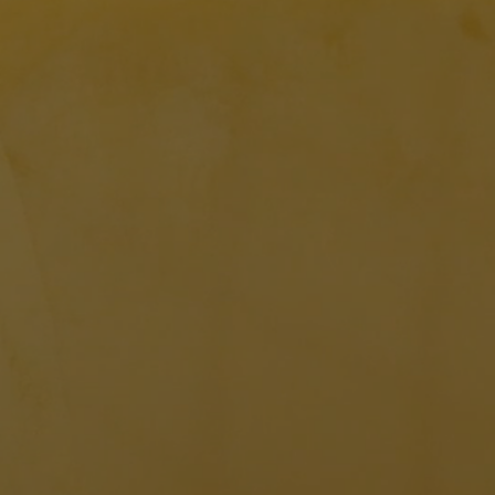
NAVY
GREY