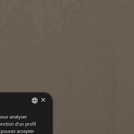
×
pour analyser
SPANISH
onction d'un profil
GERMAN
s pouvez accepter