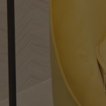
PRODUITS DE CETTE COL
SAN FRANCISCO WHITE
SAN
150X75
150X
+ 3
WHITE
SA
couleurs
SAN FRANCISCO WHITE
SAN
90X90
90X9
+ 5
WHITE
SA
couleurs