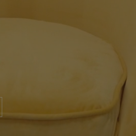
SAN FRANCISCO GREY
150X75
+ 3
GREY
couleurs
SAN FRANCISCO GREY
90X90
+ 5
GREY
couleurs