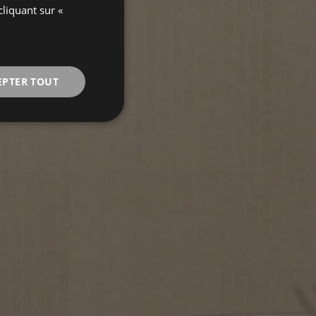
ENGLISH
cliquant sur «
FRENCH
EPTER TOUT