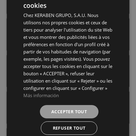
+ 1
+ 7
cookies
WHITE
BEIGE
couleurs
couleurs
SPANISH
Chez KERABEN GRUPO, S.A.U. Nous
GERMAN
utilisons nos propres cookies et ceux de
ZEN CONCEPT BEIGE
ZEN CONCEPT GRAPHITE
ENGLISH
tiers pour analyser l'utilisation du site Web
25X50
25X50
et vous montrer des publicités liées à vos
FRENCH
+ 7
+ 7
BEIGE
GRAPHITE
couleurs
couleurs
préférences en fonction d'un profil créé à
partir de vos habitudes de navigation (par
exemple, les pages visitées). Vous pouvez
ZEN CONCEPT TAUPE
ZEN CONCEPT WHITE
accepter tous les cookies en cliquant sur le
25X50
25X50
bouton « ACCEPTER », refuser leur
+ 7
+ 7
TAUPE
WHITE
couleurs
couleurs
utilisation en cliquant sur « Rejeter » ou les
configurer en cliquant sur « Configurer »
Más información
ZEN GRAPHITE
ZEN TAUPE
25X50
25X50
ACCEPTER TOUT
+ 7
+ 7
GRAPHITE
TAUPE
couleurs
couleurs
REFUSER TOUT
ZEN WHITE