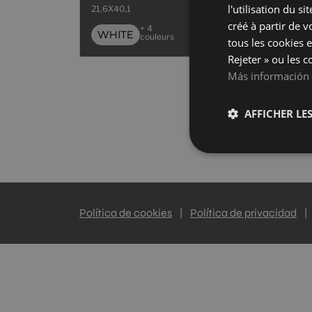
l'utilisation du s
21,6X40,1
créé à partir de 
+ 4
WHITE
couleurs
tous les cookies e
Rejeter » ou les c
Más información
AFFICHER LES
Política de cookies
|
Política de privacidad
|