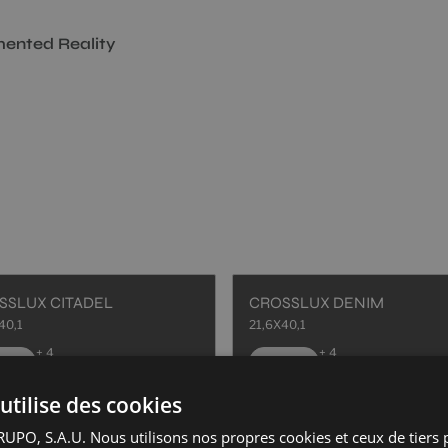
ented Reality
SSLUX CITADEL
CROSSLUX DENIM
40,1
21,6X40,1
+ 4
+ 4
ITE
WHITE
couleurs
couleurs
utilise des cookies
PO, S.A.U. Nous utilisons nos propres cookies et ceux de tiers 