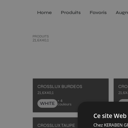
Home
Produits
Favoris
Augm
PRODUITS
21,6X40,1
CROSSLUX BURDEOS
CRO
21,6X40,1
21,6X
+ 4
WHITE
WH
couleurs
Ce site Web 
Chez KERABEN GRU
CROSSLUX TAUPE