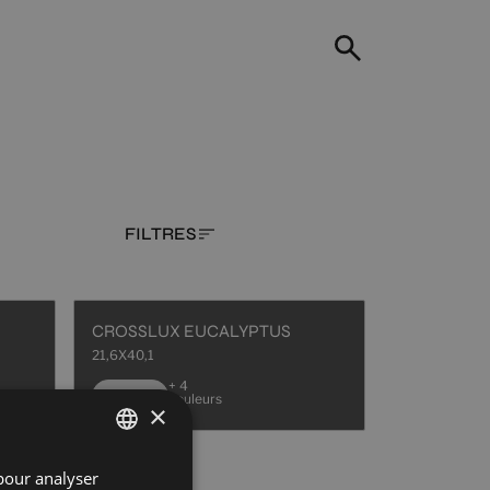
FILTRES
CROSSLUX EUCALYPTUS
21,6X40,1
+ 4
WHITE
couleurs
×
pour analyser
SPANISH