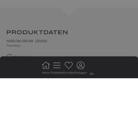
PRODUKTDATEN
HARLEM CREAM 120X60
P0006047
natürlich
frostsicher
Home
Produktes
Favoriten
Einloggen
RA
rektifizierte fliesen
bodenfliese
max 1/5 verbandrerlegung
hohe beanspruchung
produkt mit hohen farbabweichung
GRAFISCHE VIELFALT VON 10 SEITIG