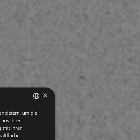
×
anbietern, um die
SPANISH
 aus Ihren
GERMAN
 mit Ihren
ENGLISH
altfläche