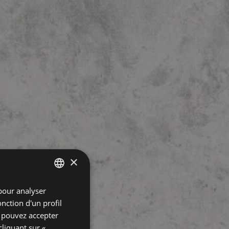
×
pour analyser
SPANISH
onction d'un profil
GERMAN
s pouvez accepter
ENGLISH
cliquant sur «